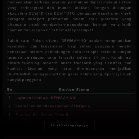
menyediakan berbagai layanan permainan digital melalui sistem
yang terintegrasi dan mudah diakses. Dengan dukungan
ekosistem DEWI4D dan DEWITOTO, pengguna dapat menikmati
beragam kategori permainan dalam satu platform yang
dirancang untuk memberikan pengalaman bermain yang lebih
nyaman dan responsif di berbagai perangkat.
Salah satu fokus utama DEWIGAMING adalah menghadirkan
keamanan dan kenyamanan bagi setiap pengguna melalui
penerapan sistem perlindungan data berlapis serta dukungan
layanan pelanggan yang tersedia selama 24 jam. Kombinasi
antara teknologi modern, akses transaksi yang fleksibel, dan
kualitas layanan yang terus dikembangkan menjadikan
DEWIGAMING sebagai platform game online yang dipercaya oleh
banyak pengguna.
No
Konten Utama
1
Layanan Utama di DEWIGAMING
2
Keamanan dan Kenyamanan Pengguna
3
Promosi dan Bonus Menarik
4
Inovasi Teknologi dan Fitur Unggulan
Lihat Selengkapnya
5
Alternatif dan Peluang Pengembangan