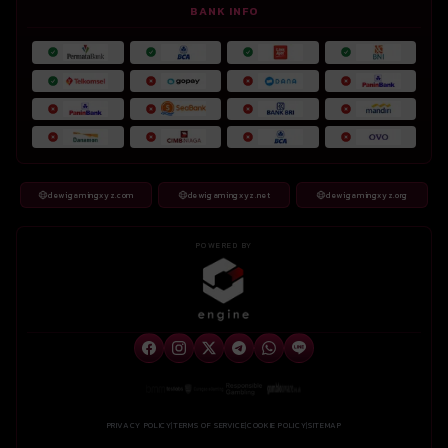
6
Tantangan dan Solusi Pengelolaan Bisnis
BANK INFO
7
Mengapa Memilih DEWIGAMING sebagai Platform Terpercaya
8
Kesimpulan
Layanan Utama di DEWIGAMING
Berbagai kategori permainan menarik telah disediakan oleh
platform
DEWIGAMING
untuk memenuhi kebutuhan setiap tipe
gamer. Kualitas layanan terbaik telah diberikan melalui integrasi
dengan provider game ternama yang sudah terbukti
kredibilitasnya di industri gaming online.
dewigamingxyz.com
dewigamingxyz.net
dewigamingxyz.org
Togel Online dengan Pasaran Lengkap
POWERED BY
Pasaran togel lokal dan internasional terlengkap telah
disajikan di
dewi4d togel
dengan sistem taruhan yang gampang
dipahami pemula.
Hasil keluaran live real-time telah ditampilkan secara
transparan untuk memberikan kepercayaan maksimal kepada
member.
Proses registrasi yang mudah telah disiapkan melalui
daftar
togel dewi4d
dengan verifikasi otomatis yang cepat dan aman.
Peluang menang besar telah dijamin melalui sistem fair play
yang telah diaudit oleh pihak ketiga independen.
PRIVACY POLICY
|
TERMS OF SERVICE
|
COOKIE POLICY
|
SITEMAP