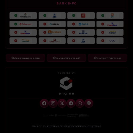
6
Tantangan dan Solusi Pengelolaan Bisnis
BANK INFO
7
Mengapa Memilih DEWIGAMING sebagai Platform Terpercaya
8
Kesimpulan
Layanan Utama di DEWIGAMING
Berbagai kategori permainan menarik telah disediakan oleh
platform
DEWIGAMING
untuk memenuhi kebutuhan setiap tipe
gamer. Kualitas layanan terbaik telah diberikan melalui integrasi
dengan provider game ternama yang sudah terbukti
kredibilitasnya di industri gaming online.
dewigamingxyz.com
dewigamingxyz.net
dewigamingxyz.org
Togel Online dengan Pasaran Lengkap
POWERED BY
Pasaran togel lokal dan internasional terlengkap telah
disajikan di
dewi4d togel
dengan sistem taruhan yang gampang
dipahami pemula.
Hasil keluaran live real-time telah ditampilkan secara
transparan untuk memberikan kepercayaan maksimal kepada
member.
Proses registrasi yang mudah telah disiapkan melalui
daftar
togel dewi4d
dengan verifikasi otomatis yang cepat dan aman.
Peluang menang besar telah dijamin melalui sistem fair play
yang telah diaudit oleh pihak ketiga independen.
PRIVACY POLICY
|
TERMS OF SERVICE
|
COOKIE POLICY
|
SITEMAP