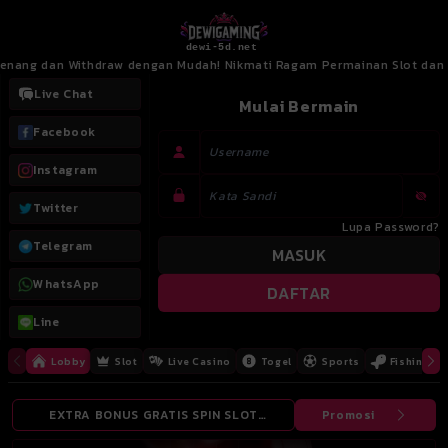
nang
dan Withdraw dengan Mudah! Nikmati Ragam Permainan Slot dan Pre
Live Chat
Mulai Bermain
Facebook
Instagram
Twitter
Lupa Password?
Telegram
MASUK
WhatsApp
DAFTAR
Line
Lobby
Slot
Live Casino
Togel
Sports
Fishing
EXTRA BONUS GRATIS SPIN SLOT
Promosi
PRAGMATIC PLAY